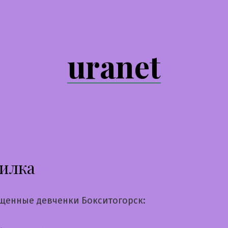
uranet
илка
щенные девченки Бокситогорск: