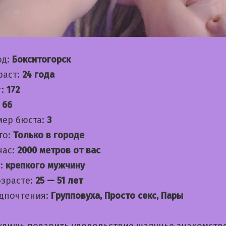
од:
Бокситогорск
раст:
24 года
т:
172
:
66
мер бюста:
3
то:
Только в городе
час:
2000 метров от вас
:
крепкого мужчину
озрасте:
25 — 51 лет
дпочтения:
Групповуха, Просто секс, Пары