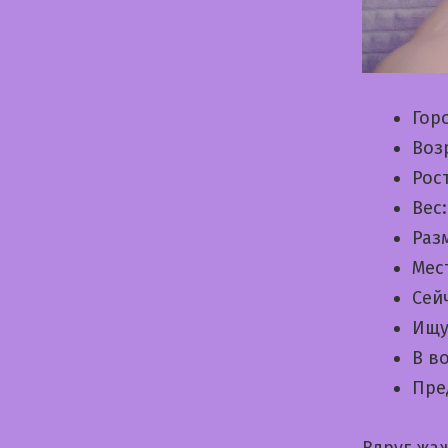
Гор
Воз
Рос
Вес
Раз
Мес
Сей
Ищу
В в
Пре