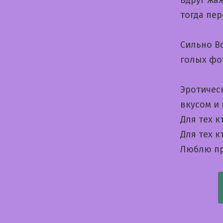
Вдруг жа
тогда пе
Сильно В
голых фо
Эротичес
вкусом и
Для тех 
Для тех 
Люблю пр