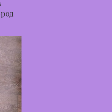
в
ород