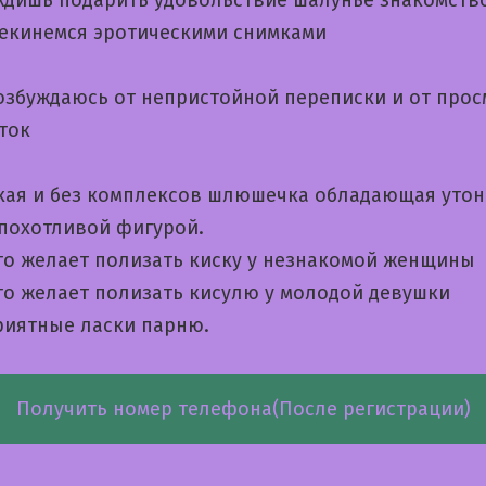
ждишь подарить удовольствие шалунье знакомств
рекинемся эротическими снимками
озбуждаюсь от непристойной переписки и от прос
ток
кая и без комплексов шлюшечка обладающая уто
 похотливой фигурой.
кто желает полизать киску у незнакомой женщины
кто желает полизать кисулю у молодой девушки
иятные ласки парню.
Получить номер телефона(После регистрации)