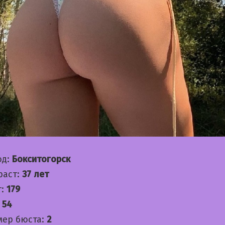
од:
Бокситогорск
раст:
37 лет
т:
179
:
54
мер бюста:
2