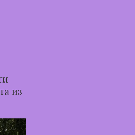
ти
та из