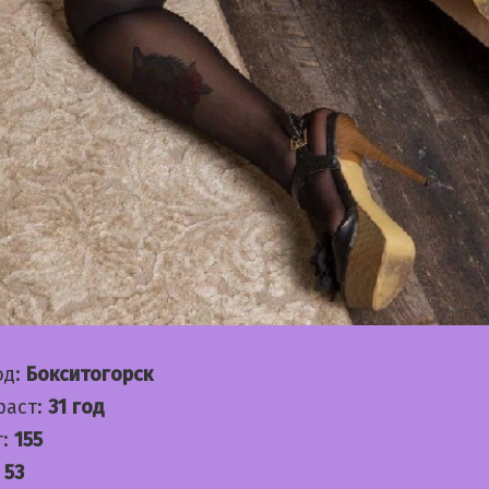
од:
Бокситогорск
раст:
31 год
т:
155
:
53