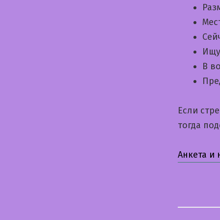
Раз
Мес
Сей
Ищу
В в
Пре
Если стр
тогда по
Анкета и