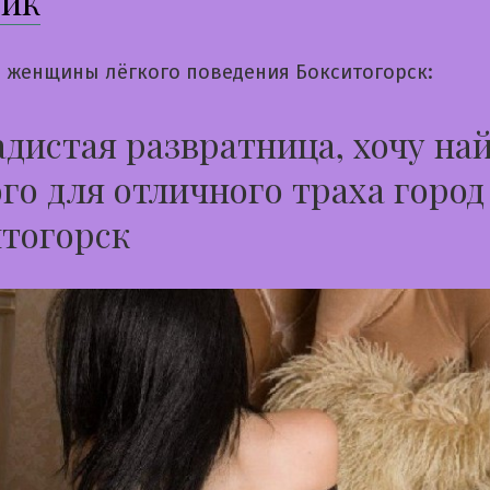
сик
 женщины лёгкого поведения Бокситогорск:
дистая развратница, хочу на
го для отличного траха город
тогорск