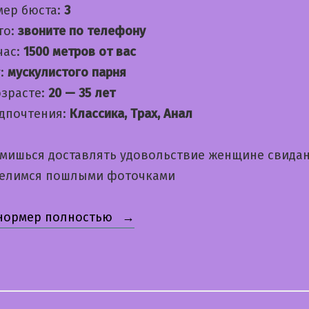
мер бюста:
3
то:
звоните по телефону
час:
1500 метров от вас
:
мускулистого парня
озрасте:
20 — 35 лет
дпочтения:
Классика, Трах, Анал
емишься доставлять удовольствие женщине свида
делимся пошлыми фоточками
«Лерусик»
 нормер полностью