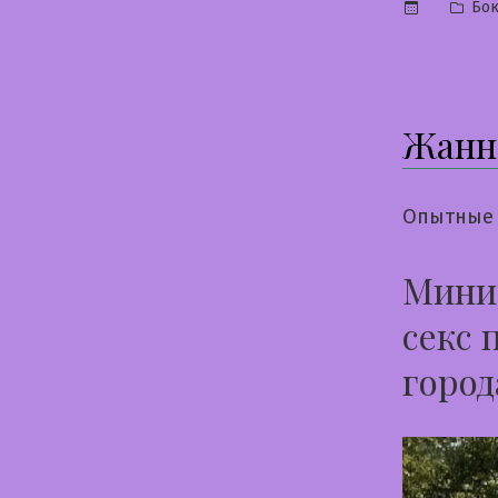
Опу
Бок
в
Жанн
Опытные 
Мини
секс 
город