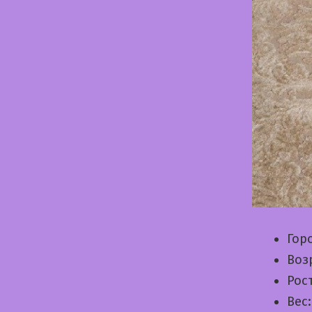
Гор
Воз
Рос
Вес