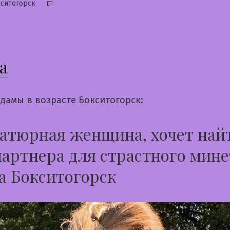
бликовано
ситогорск
а
дамы в возрасте Бокситогорск:
атюрная женщина, хочет най
партнера для страстного мине
а Бокситогорск