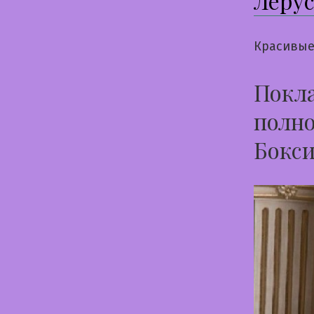
Леру
Красивые
Покла
полно
Бокси