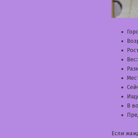
Гор
Воз
Рос
Вес
Раз
Мес
Сей
Ищу
В в
Пре
Если жаж