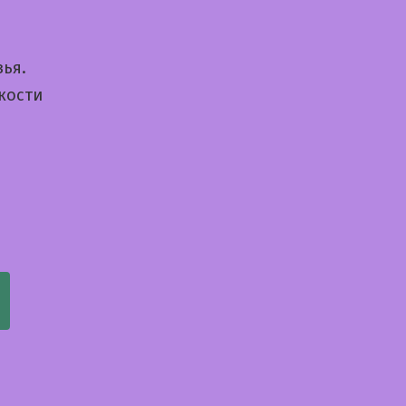
зья.
кости