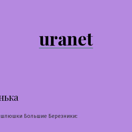
uranet
нька
шлюшки Большие Березники: