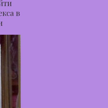
йти
екса в
и