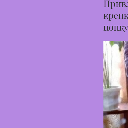
Привл
крепк
попку