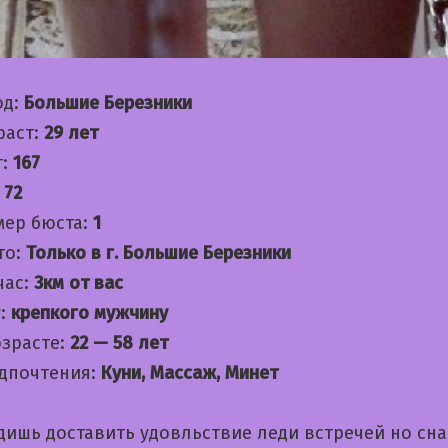
од:
Большие Березники
раст:
29 лет
т:
167
:
72
мер бюста:
1
то:
Только в г. Большие Березники
час:
3км от вас
:
крепкого мужчину
озрасте:
22 — 58 лет
дпочтения:
Куни, Массаж, Минет
дишь доставить удовльствие леди встречей но сн