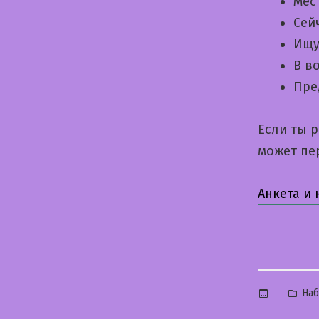
Мес
Сей
Ищу
В в
Пре
Если ты 
может пе
Анкета и
Опу
На
в