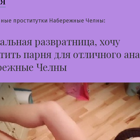
ся
ные проститутки Набережные Челны:
альная развратница, хочу
тить парня для отличного ана
режные Челны