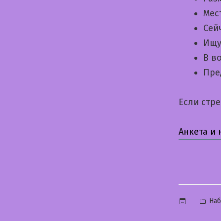
Мес
Сей
Ищу
В в
Пре
Если стр
Анкета и
Опу
На
в