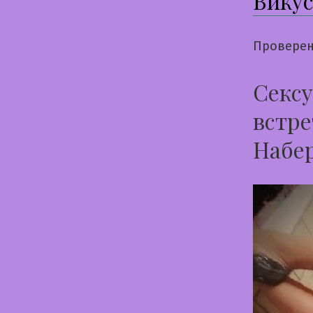
Вику
Проверен
Сексу
встре
Набе