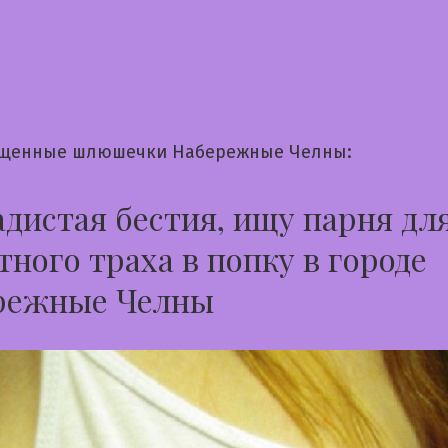
щенные шлюшечки Набережные Челны:
дистая бестия, ищу парня дл
тного траха в попку в городе
режные Челны