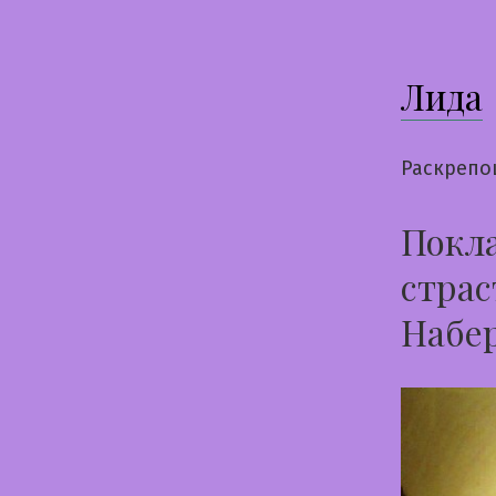
Лида
Раскрепо
Покла
страс
Набе