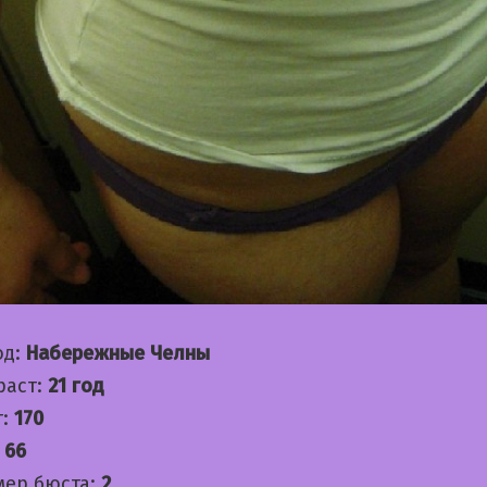
од:
Набережные Челны
раст:
21 год
т:
170
:
66
мер бюста:
2