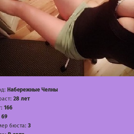
од:
Набережные Челны
раст:
28 лет
т:
166
:
69
мер бюста:
3