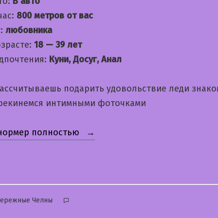
то:
В авто
час:
800 метров от вас
:
любовника
озрасте:
18 — 39 лет
дпочтения:
Куни, Досуг, Анал
рассчитываешь подарить удовольствие леди знако
рекинемся интимными фоточками
«Викуся»
 нормер полностью
бликовано
бережные Челны