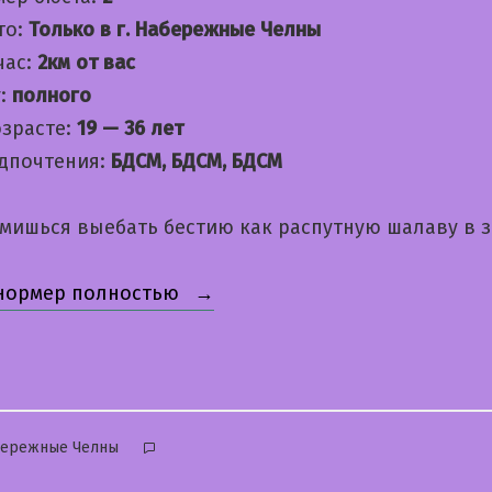
то:
Только в г. Набережные Челны
час:
2км от вас
:
полного
озрасте:
19 — 36 лет
дпочтения:
БДСМ, БДСМ, БДСМ
емишься выебать бестию как распутную шалаву в з
«Лида»
 нормер полностью
бликовано
бережные Челны