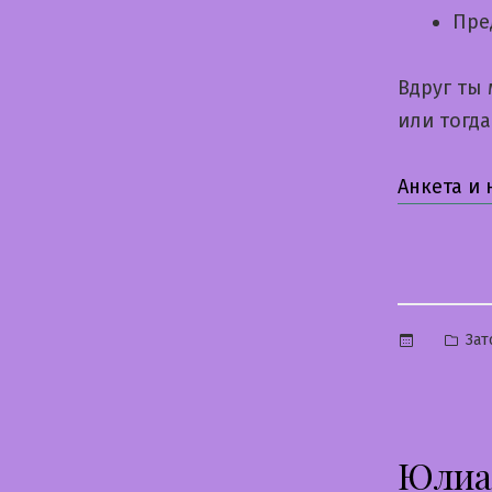
Пре
Вдруг ты
или тогд
Анкета и
Опу
Зат
в
Юлиа