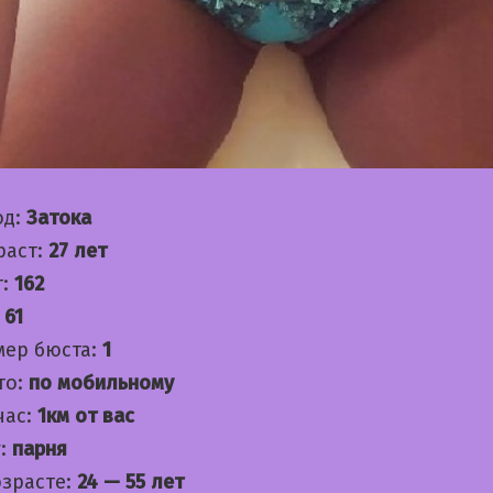
од:
Затока
раст:
27 лет
т:
162
:
61
мер бюста:
1
то:
по мобильному
час:
1км от вас
:
парня
озрасте:
24 — 55 лет