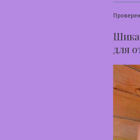
Проверен
Шикар
для о