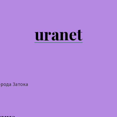
uranet
орода Затока