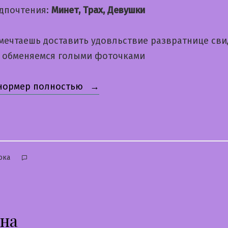
дпочтения:
Минет, Трах, Девушки
 мечтаешь доставить удовльствие развратнице св
а обменяемся голыми фоточками
«Кристина»
 нормер полностью
бликовано
ока
на