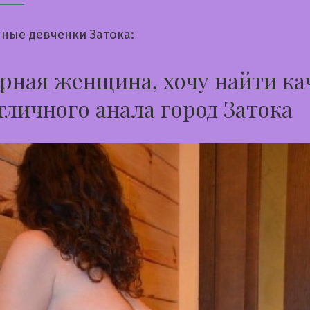
ные девченки Затока:
ная женщина, хочу найти ка
тличного анала город Затока