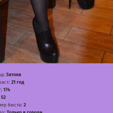
од:
Затока
раст:
21 год
т:
174
:
52
мер бюста:
2
то:
Только в городе