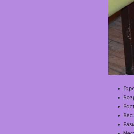
Гор
Воз
Рос
Вес
Раз
Мес