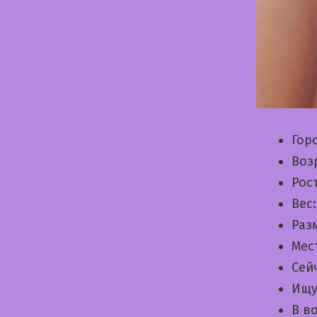
Гор
Воз
Рос
Вес
Раз
Мес
Сей
Ищу
В в